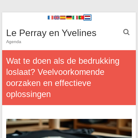
Le Perray en Yvelines
Agenda
Wat te doen als de bedrukking
loslaat? Veelvoorkomende
oorzaken en effectieve
oplossingen