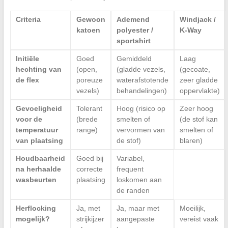
Criteria
Gewoon
Ademend
Windjack /
katoen
polyester /
K-Way
sportshirt
Initiële
Goed
Gemiddeld
Laag
hechting van
(open,
(gladde vezels,
(gecoate,
de flex
poreuze
waterafstotende
zeer gladde
vezels)
behandelingen)
oppervlakte)
Gevoeligheid
Tolerant
Hoog (risico op
Zeer hoog
voor de
(brede
smelten of
(de stof kan
temperatuur
range)
vervormen van
smelten of
van plaatsing
de stof)
blaren)
Houdbaarheid
Goed bij
Variabel,
na herhaalde
correcte
frequent
wasbeurten
plaatsing
loskomen aan
de randen
Herflocking
Ja, met
Ja, maar met
Moeilijk,
mogelijk?
strijkijzer
aangepaste
vereist vaak