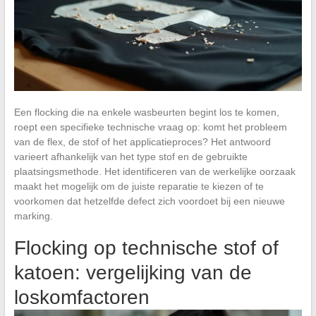
Een flocking die na enkele wasbeurten begint los te komen,
roept een specifieke technische vraag op: komt het probleem
van de flex, de stof of het applicatieproces? Het antwoord
varieert afhankelijk van het type stof en de gebruikte
plaatsingsmethode. Het identificeren van de werkelijke oorzaak
maakt het mogelijk om de juiste reparatie te kiezen of te
voorkomen dat hetzelfde defect zich voordoet bij een nieuwe
marking.
Flocking op technische stof of
katoen: vergelijking van de
loskomfactoren