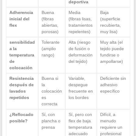
deportiva
Adherencia
Buena
Media
Baja
inicial del
(fibras
(fibras lisas,
(superficie
flex
abiertas,
tratamientos
recubierta,
porosas)
repelentes)
muy lisa)
sensibilidad
Tolerante
Alta (riesgo
Muy alta (el
a la
(amplio
de fusión o
tejido puede
temperatura
rango)
deformación
fundirse o
de
del tejido)
ampollarse)
colocación
Resistencia
Buena si
Variable,
Deficiente sin
después de
la
despegue
adhesivo
lavados
colocación
frecuente en
específico
repetidos
es
los bordes
correcta
¿Reflocado
Sí, con
Sí, pero con
Difícil, a
posible?
plancha o
flex de baja
menudo
prensa
temperatura
requiere un
adecuado
profesional