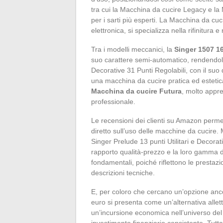
tra cui la Macchina da cucire Legacy e la
per i sarti più esperti. La Macchina da c
elettronica, si specializza nella rifinitura 
Tra i modelli meccanici, la
Singer 1507 16
suo carattere semi-automatico, rendendola 
Decorative 31 Punti Regolabili, con il suo
una macchina da cucire pratica ed estetica 
Macchina da cucire Futura
, molto appre
professionale.
Le recensioni dei clienti su Amazon perme
diretto sull’uso delle macchine da cucire.
Singer Prelude 13 punti Utilitari e Decorativi
rapporto qualità-prezzo e la loro gamma di 
fondamentali, poiché riflettono le prestazio
descrizioni tecniche.
E, per coloro che cercano un’opzione ancor
euro si presenta come un’alternativa alle
un’incursione economica nell’universo del 
investimento finanziario consistente. Tut