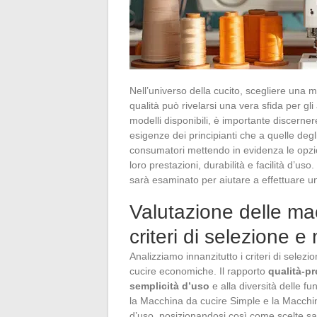
Nell’universo della cucito, scegliere un
qualità può rivelarsi una vera sfida per gl
modelli disponibili, è importante discerner
esigenze dei principianti che a quelle degl
consumatori mettendo in evidenza le opzio
loro prestazioni, durabilità e facilità d’uso
sarà esaminato per aiutare a effettuare u
Valutazione delle ma
criteri di selezione e
Analizziamo innanzitutto i criteri di sel
cucire economiche. Il rapporto
qualità-p
semplicità d’uso
e alla diversità delle 
la Macchina da cucire Simple e la Macchina 
d’uso, posizionandosi così come scelte sag