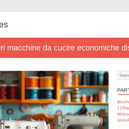
nes
iori macchine da cucire economiche di
PAR
MonPr
123Ne
Welc
ImmoF