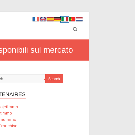
sponibili sul mercato
Search
TENAIRES
ojetImmo
timmo
omeImmo
ranchise