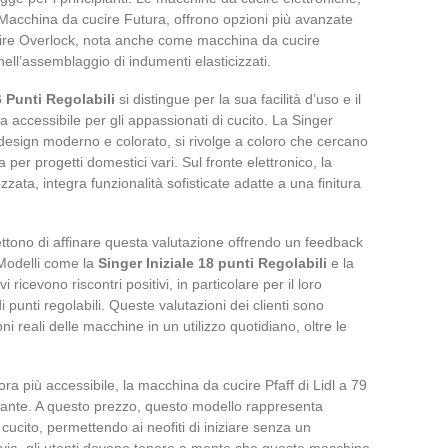
 Macchina da cucire Futura, offrono opzioni più avanzate
ucire Overlock, nota anche come macchina da cucire
e nell’assemblaggio di indumenti elasticizzati.
 Punti Regolabili
si distingue per la sua facilità d’uso e il
accessibile per gli appassionati di cucito. La Singer
 design moderno e colorato, si rivolge a coloro che cercano
per progetti domestici vari. Sul fronte elettronico, la
zzata, integra funzionalità sofisticate adatte a una finitura
ttono di affinare questa valutazione offrendo un feedback
 Modelli come la
Singer Iniziale 18 punti Regolabili
e la
 ricevono riscontri positivi, in particolare per il loro
punti regolabili. Queste valutazioni dei clienti sono
ni reali delle macchine in un utilizzo quotidiano, oltre le
a più accessibile, la macchina da cucire Pfaff di Lidl a 79
ttante. A questo prezzo, questo modello rappresenta
cucito, permettendo ai neofiti di iniziare senza un
tavia, gli utenti devono tenere a mente che queste macchine