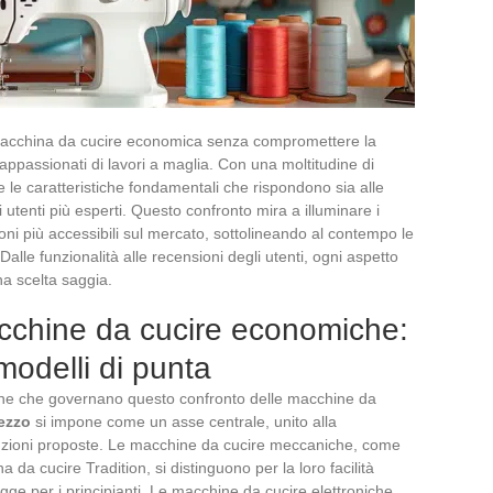
a macchina da cucire economica senza compromettere la
i appassionati di lavori a maglia. Con una moltitudine di
e le caratteristiche fondamentali che rispondono sia alle
i utenti più esperti. Questo confronto mira a illuminare i
ni più accessibili sul mercato, sottolineando al contempo le
. Dalle funzionalità alle recensioni degli utenti, ogni aspetto
na scelta saggia.
cchine da cucire economiche:
 modelli di punta
ezione che governano questo confronto delle macchine da
rezzo
si impone come un asse centrale, unito alla
funzioni proposte. Le macchine da cucire meccaniche, come
da cucire Tradition, si distinguono per la loro facilità
ge per i principianti. Le macchine da cucire elettroniche,