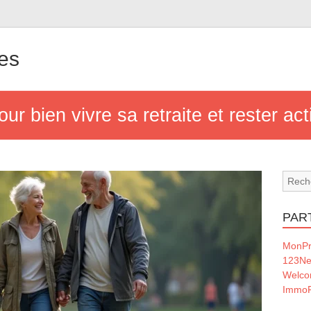
nes
ur bien vivre sa retraite et rester ac
PAR
MonPr
123Ne
Welc
ImmoF