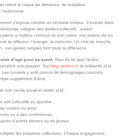
iées réduit le risque de démence, de maladies
 l’autonomie.
agement s’impose comme un véritable moteur. S’investir dans
énévolat, intégrer des ateliers collectifs : autant
a pierre à l’édifice commun et d’en retirer une estime de soi
e la réflexion, l’énergie, la mémoire. Un club de marche,
in : ces gestes simples font toute la différence.
hoisir d’agir pour sa santé
. Rien de tel que l’action :
ansmettre une passion. Sur
blog-seniors.fr
, la solidarité et la
 Les conseils y sont nourris de témoignages concrets,
imple supplément d’âme.
r son cercle social et rester actif :
 soit culturelle ou sportive ;
ec voisins ou amis ;
onnels ou à des conférences ;
uprès d’autres seniors ou de jeunes.
ultiplier les initiatives collectives. Chaque engagement