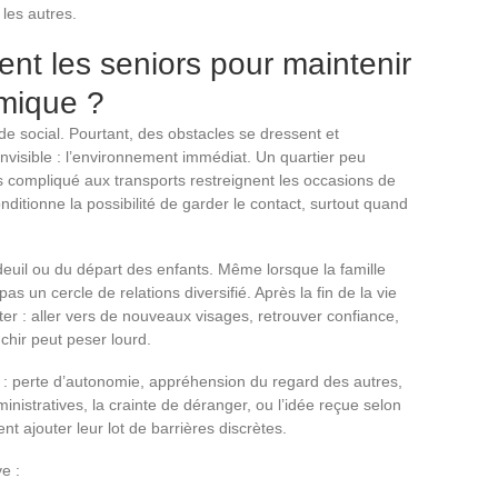
les autres.
ent les seniors pour maintenir
amique ?
onde social. Pourtant, des obstacles se dressent et
 invisible : l’environnement immédiat. Un quartier peu
s compliqué aux transports restreignent les occasions de
nditionne la possibilité de garder le contact, surtout quand
n deuil ou du départ des enfants. Même lorsque la famille
as un cercle de relations diversifié. Après la fin de la vie
enter : aller vers de nouveaux visages, retrouver confiance,
nchir peut peser lourd.
en : perte d’autonomie, appréhension du regard des autres,
inistratives, la crainte de déranger, ou l’idée reçue selon
ent ajouter leur lot de barrières discrètes.
ve :