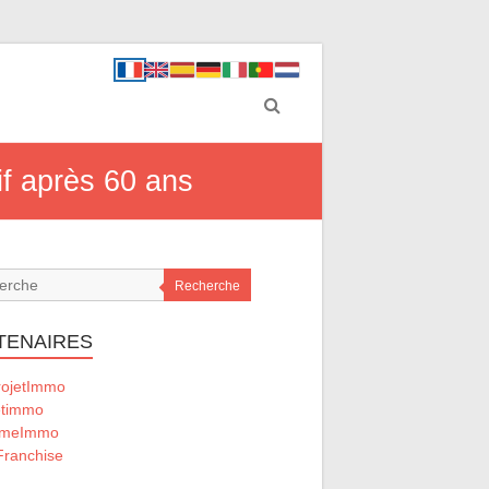
tif après 60 ans
Recherche
TENAIRES
ojetImmo
timmo
omeImmo
ranchise