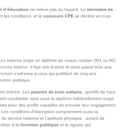
al d’éducation
ne relève pas du hasard. Le
ministère de
les conditions, et le
concours CPE
se décline en trois
ours externe exige un diplôme de niveau master (M1 ou M2,
urs interne, il faut une licence et avoir passé trois ans
ncours s’adresse à ceux qui justifient de cinq ans
nction publique.
 une brèche. Les
parents de trois enfants
, sportifs de haut
vent candidater sans avoir le diplôme habituellement exigé.
existe pour des profils capables de prouver leur engagement
 Les conditions d’inscription comprennent aussi la
is du service national et l’aptitude physique : autant de
métier à la
fonction publique
et la rigueur qui