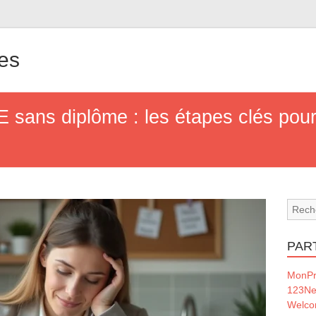
nes
sans diplôme : les étapes clés pour 
PAR
MonPr
123Ne
Welc