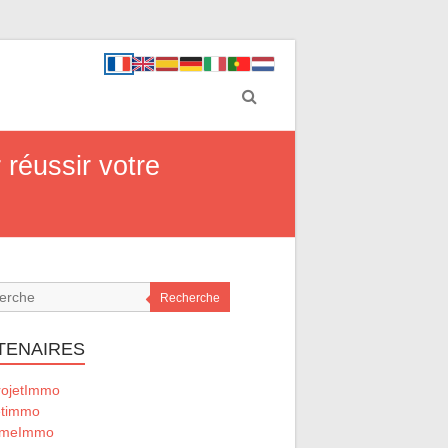
réussir votre
Recherche
TENAIRES
ojetImmo
timmo
omeImmo