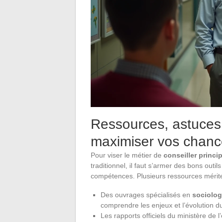
Ressources, astuces
maximiser vos chanc
Pour viser le métier de
conseiller princi
traditionnel, il faut s’armer des bons outi
compétences. Plusieurs ressources mériten
Des ouvrages spécialisés en
sociolog
comprendre les enjeux et l’évolution d
Les rapports officiels du ministère de 