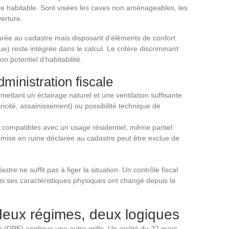
re habitable. Sont visées les caves non aménageables, les
erture.
rée au cadastre mais disposant d’éléments de confort
ue) reste intégrée dans le calcul. Le critère discriminant
n potentiel d’habitabilité.
dministration fiscale
ttant un éclairage naturel et une ventilation suffisante
cité, assainissement) ou possibilité technique de
l compatibles avec un usage résidentiel, même partiel
remise en ruine déclarée au cadastre peut être exclue de
stre ne suffit pas à figer la situation. Un contrôle fiscal
 si ses caractéristiques physiques ont changé depuis la
deux régimes, deux logiques
 (DPE) applique une autre grille. Un arrêté du 22 mars