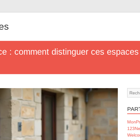
nes
 : comment distinguer ces espaces 
PAR
MonPr
123Ne
Welc