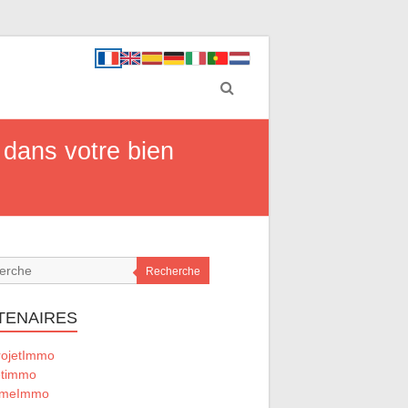
dans votre bien
Recherche
TENAIRES
ojetImmo
timmo
omeImmo