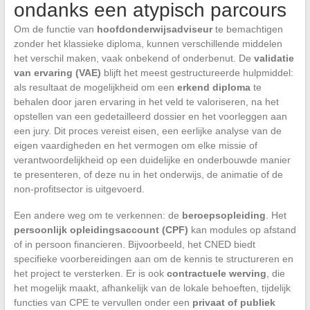
ondanks een atypisch parcours
Om de functie van
hoofdonderwijsadviseur
te bemachtigen
zonder het klassieke diploma, kunnen verschillende middelen
het verschil maken, vaak onbekend of onderbenut. De
validatie
van ervaring (VAE)
blijft het meest gestructureerde hulpmiddel:
als resultaat de mogelijkheid om een
erkend diploma
te
behalen door jaren ervaring in het veld te valoriseren, na het
opstellen van een gedetailleerd dossier en het voorleggen aan
een jury. Dit proces vereist eisen, een eerlijke analyse van de
eigen vaardigheden en het vermogen om elke missie of
verantwoordelijkheid op een duidelijke en onderbouwde manier
te presenteren, of deze nu in het onderwijs, de animatie of de
non-profitsector is uitgevoerd.
Een andere weg om te verkennen: de
beroepsopleiding
. Het
persoonlijk opleidingsaccount (CPF)
kan modules op afstand
of in persoon financieren. Bijvoorbeeld, het CNED biedt
specifieke voorbereidingen aan om de kennis te structureren en
het project te versterken. Er is ook
contractuele werving
, die
het mogelijk maakt, afhankelijk van de lokale behoeften, tijdelijk
functies van CPE te vervullen onder een
privaat of publiek