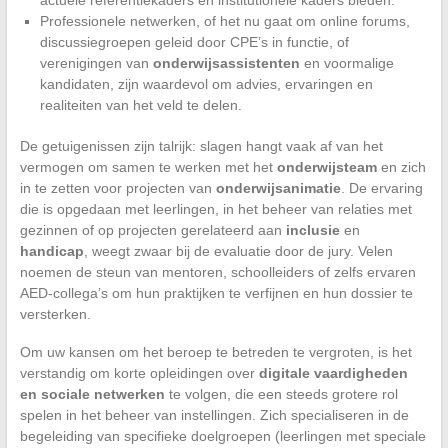
actuele referentiekaders en institutionele kaders bieden.
Professionele netwerken, of het nu gaat om online forums,
discussiegroepen geleid door CPE’s in functie, of
verenigingen van
onderwijsassistenten
en voormalige
kandidaten, zijn waardevol om advies, ervaringen en
realiteiten van het veld te delen.
De getuigenissen zijn talrijk: slagen hangt vaak af van het
vermogen om samen te werken met het
onderwijsteam
en zich
in te zetten voor projecten van
onderwijsanimatie
. De ervaring
die is opgedaan met leerlingen, in het beheer van relaties met
gezinnen of op projecten gerelateerd aan
inclusie
en
handicap
, weegt zwaar bij de evaluatie door de jury. Velen
noemen de steun van mentoren, schoolleiders of zelfs ervaren
AED-collega’s om hun praktijken te verfijnen en hun dossier te
versterken.
Om uw kansen om het beroep te betreden te vergroten, is het
verstandig om korte opleidingen over
digitale vaardigheden
en sociale netwerken
te volgen, die een steeds grotere rol
spelen in het beheer van instellingen. Zich specialiseren in de
begeleiding van specifieke doelgroepen (leerlingen met speciale