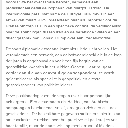
Voordat we het over familie hebben, verheldert een
professioneel detail de loopbaan van Margot Haddad. De
internationale pers, met name de Hürriyet Daily News in een
artikel van maart 2025, presenteert haar als “reporter voor de
Franse omroep LCI” in een specifieke context: de verslaggeving
over de spanningen tussen Iran en de Verenigde Staten en een
direct gesprek met Donald Trump over een vredesvoorstel.
Dit soort diplomatiek toegang komt niet uit de lucht vallen. Het
veronderstelt een netwerk, een geloofwaardigheid die in de loop
der jaren is opgebouwd en vaak een fijn begrip van de
geopolitieke kwesties in het Midden-Oosten.
Haar rol gaat
verder dan die van eenvoudige correspondent
: ze wordt
geïdentificeerd als specialist in geopolitiek en directe
gesprekspartner van politieke leiders.
Deze positionering voedt de vragen over haar persoonlijke
achtergrond. Een achternaam als Haddad, van Arabische
oorsprong en betekenend “smid”, draagt op zich een culturele
geschiedenis. De beschikbare gegevens stellen ons niet in staat
om conclusies te trekken over het precieze migratietraject van
haar familie, maar de naam wijst op mediterrane of Midden-