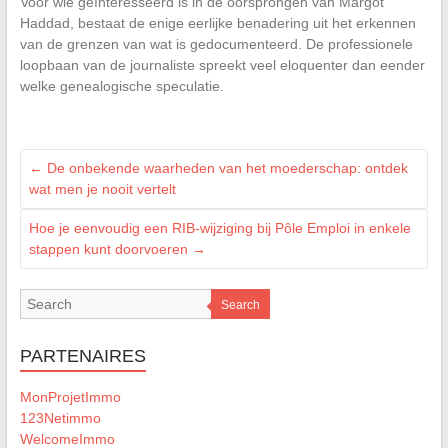
Voor wie geïnteresseerd is in de oorsprongen van Margot
Haddad, bestaat de enige eerlijke benadering uit het erkennen
van de grenzen van wat is gedocumenteerd. De professionele
loopbaan van de journaliste spreekt veel eloquenter dan eender
welke genealogische speculatie.
←
De onbekende waarheden van het moederschap: ontdek
wat men je nooit vertelt
Hoe je eenvoudig een RIB-wijziging bij Pôle Emploi in enkele
stappen kunt doorvoeren
→
Search
PARTENAIRES
MonProjetImmo
123Netimmo
WelcomeImmo