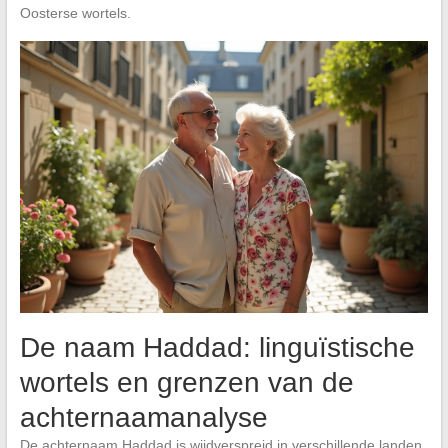
Oosterse wortels.
De naam Haddad: linguïstische
wortels en grenzen van de
achternaamanalyse
De achternaam Haddad is wijdverspreid in verschillende landen