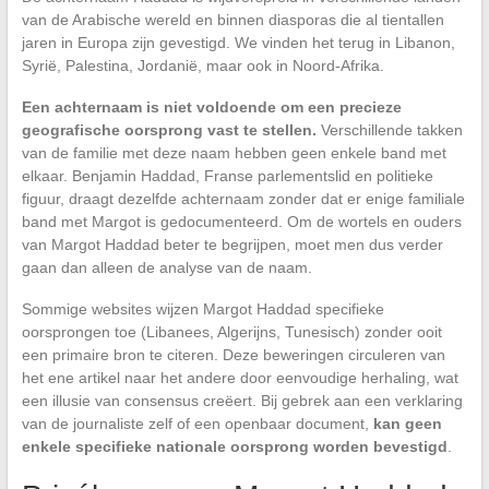
van de Arabische wereld en binnen diasporas die al tientallen
jaren in Europa zijn gevestigd. We vinden het terug in Libanon,
Syrië, Palestina, Jordanië, maar ook in Noord-Afrika.
Een achternaam is niet voldoende om een precieze
geografische oorsprong vast te stellen.
Verschillende takken
van de familie met deze naam hebben geen enkele band met
elkaar. Benjamin Haddad, Franse parlementslid en politieke
figuur, draagt dezelfde achternaam zonder dat er enige familiale
band met Margot is gedocumenteerd. Om de wortels en ouders
van Margot Haddad beter te begrijpen, moet men dus verder
gaan dan alleen de analyse van de naam.
Sommige websites wijzen Margot Haddad specifieke
oorsprongen toe (Libanees, Algerijns, Tunesisch) zonder ooit
een primaire bron te citeren. Deze beweringen circuleren van
het ene artikel naar het andere door eenvoudige herhaling, wat
een illusie van consensus creëert. Bij gebrek aan een verklaring
van de journaliste zelf of een openbaar document,
kan geen
enkele specifieke nationale oorsprong worden bevestigd
.