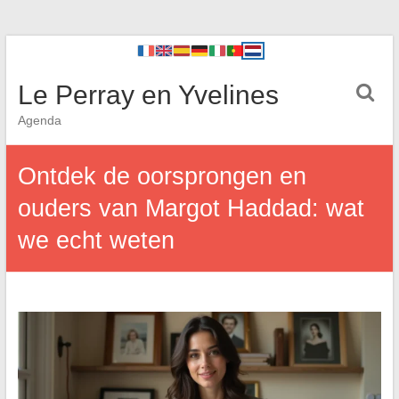
Le Perray en Yvelines
Agenda
Ontdek de oorsprongen en
ouders van Margot Haddad: wat
we echt weten