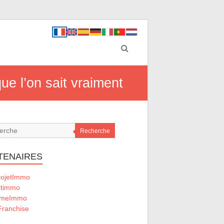
ue l’on sait vraiment
Recherche
TENAIRES
ojetImmo
timmo
omeImmo
ranchise