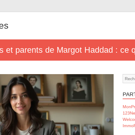
nes
s et parents de Margot Haddad : ce q
PAR
MonPr
123Ne
Welc
ImmoF