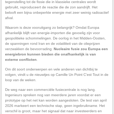
tegenstelling tot de fissie die in klassieke centrales wordt
gebruikt, reproduceert de reactie die de zon aandrijft. Het
belooft een bijna onbeperkte energie met zeer weinig radioactief
afval.
Waarom is deze vooruitgang zo belangrijk? Omdat Europa
afhankelijk blijft van energie-importen die gevoelig zijn voor
geopolitieke schommelingen. De oorlog in het Midden-Oosten,
de spanningen rond Iran en de volatiliteit van de olieprijzen
verzwakken de bevoorrading.
Nucleaire fusie zou Europa een
energiebron kunnen bieden die onafhankelijk is van
externe conflicten
.
Om dit soort onderwerpen en vele anderen van dichtbij te
volgen, vindt u de nieuwtjes op Camille Un Point C’est Tout in de
loop van de weken.
De weg naar een commerciële fusiecentrale is nog lang.
Ingenieurs spreken nog van meerdere jaren voordat er een
prototype op het net kan worden aangesloten. De test van april
2026 markeert een technische stap, geen ingebruikname. Het
verschil is groot, maar het signaal dat naar investeerders en