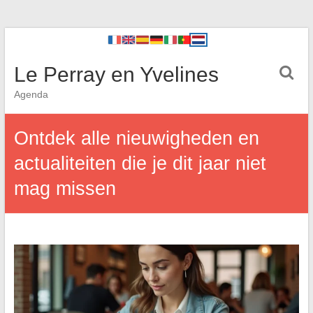
Le Perray en Yvelines
Agenda
Ontdek alle nieuwigheden en
actualiteiten die je dit jaar niet
mag missen