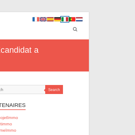
Ecandidat a
Search
TENAIRES
ojetImmo
timmo
omeImmo