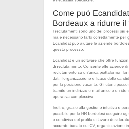
e necessità specifiche.
Come può Ecandidat a
Bordeaux a ridurre i
I reclutamenti sono uno dei processi più e
ma è necessario farlo correttamente per gar
Ecandidat può aiutare le aziende bordoles
questo processo.
Ecandidat è un software che offre funzion
di reclutamento. Consente alle aziende di 
reclutamento su un’unica piattaforma, forn
dati, l’organizzazione efficace delle candi
per la posizione vacante. Gli utenti posson
tramite un indirizzo e-mail unico o un ident
operativa complessiva.
Inoltre, grazie alla gestione intuitiva e pe
possibile per le HR bordolesi eseguire og
e condivisa del profilo di lavoro desiderato
accurato basato sui CV; organizzazione inter