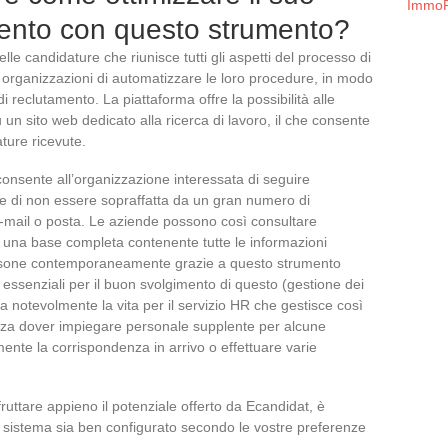
ImmoF
mento con questo strumento?
le candidature che riunisce tutti gli aspetti del processo di
 organizzazioni di automatizzare le loro procedure, in modo
di reclutamento. La piattaforma offre la possibilità alle
un sito web dedicato alla ricerca di lavoro, il che consente
ature ricevute.
onsente all’organizzazione interessata di seguire
e di non essere sopraffatta da un gran numero di
e-mail o posta. Le aziende possono così consultare
 a una base completa contenente tutte le informazioni
persone contemporaneamente grazie a questo strumento
i essenziali per il buon svolgimento di questo (gestione dei
a notevolmente la vita per il servizio HR che gestisce così
enza dover impiegare personale supplente per alcune
ente la corrispondenza in arrivo o effettuare varie
ruttare appieno il potenziale offerto da Ecandidat, è
o sistema sia ben configurato secondo le vostre preferenze