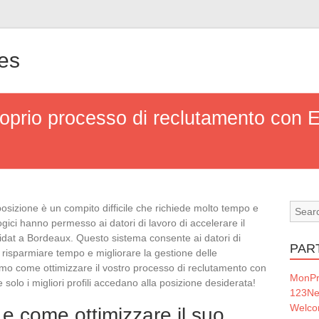
nes
roprio processo di reclutamento con 
 posizione è un compito difficile che richiede molto tempo e
gici hanno permesso ai datori di lavoro di accelerare il
idat a Bordeaux. Questo sistema consente ai datori di
PAR
r risparmiare tempo e migliorare la gestione delle
emo come ottimizzare il vostro processo di reclutamento con
MonPr
solo i migliori profili accedano alla posizione desiderata!
123Ne
Welc
e come ottimizzare il suo