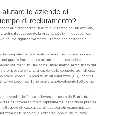
iutare le aziende di
l tempo di reclutamento?
ssenziali e dispendiosi in termini di tempo per un’azienda,
antire il successo della propria attività. In quest’ottica,
i a ridurre significativamente il tempo che dedicano a
alità complete per automatizzare e ottimizzare il processo
configurare facilmente e rapidamente tutte le fasi del
endo strumenti intuitivi come l’inserimento semplificato dei
dature ricevute e l’analisi rapida delle competenze richieste
o anche creare un pool di utenti autorizzati (HR), gestibili
ificativo specifico, il che migliora notevolmente l’efficienza
rsonalizzabile del flusso di lavoro proposta da Ecandidat, è
ni fase del processo molto rapidamente: definizione precisa
; diffusione efficace ai canali appropriati; esame iniziale
attiva delle sessioni di colloquio; analisi strutturata;