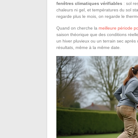
fenêtres climatiques vérifiables
: sol re
chaleurs ni gel, et températures du sol s
regarde plus le mois, on regarde le thermo
Quand on cherche la
meilleure période 
saison théorique que des conditions réel
un hiver pluvieux ou un terrain sec aprè
résultats, même à la même date.