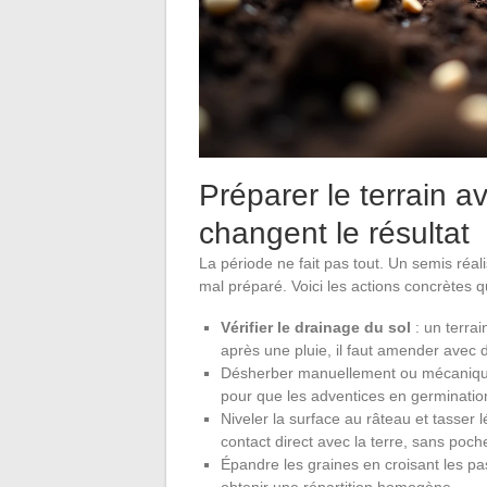
Préparer le terrain a
changent le résultat
La période ne fait pas tout. Un semis réal
mal préparé. Voici les actions concrètes qu
Vérifier le drainage du sol
: un terrai
après une pluie, il faut amender avec 
Désherber manuellement ou mécanique
pour que les adventices en germinatio
Niveler la surface au râteau et tasser
contact direct avec la terre, sans poche
Épandre les graines en croisant les p
obtenir une répartition homogène