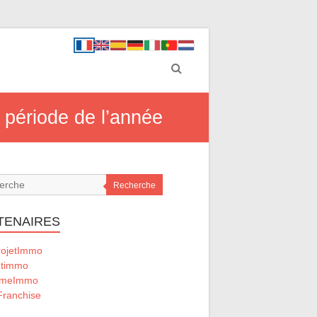
 période de l’année
Recherche
TENAIRES
ojetImmo
timmo
omeImmo
ranchise