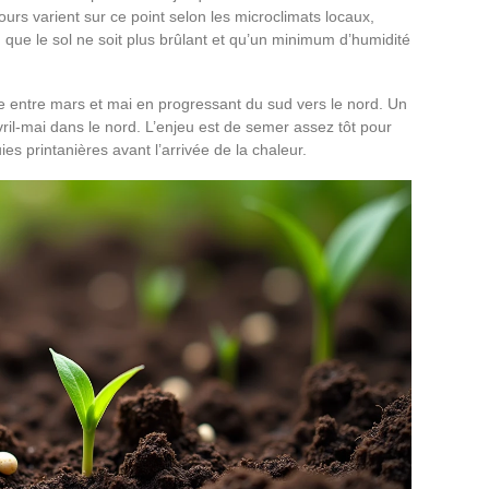
urs varient sur ce point selon les microclimats locaux,
 que le sol ne soit plus brûlant et qu’un minimum d’humidité
tue entre mars et mai en progressant du sud vers le nord. Un
ril-mai dans le nord. L’enjeu est de semer assez tôt pour
ies printanières avant l’arrivée de la chaleur.