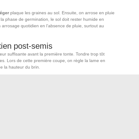
léger
plaque les graines au sol. Ensuite, on arrose en pluie
 la phase de germination, le sol doit rester humide en
arrosage quotidien en l’absence de pluie, surtout au
tien post-semis
ur suffisante avant la première tonte. Tondre trop tôt
es. Lors de cette première coupe, on règle la lame en
de la hauteur du brin.
stent critiques. Un semis d’automne profite naturellement
ur développer son système racinaire avant l’hiver. Un
 en compétition avec la chaleur estivale, ce qui explique
plus sûre pour créer une pelouse
.
 détail cosmétique. C’est la décision qui détermine si on
 croisant les doigts, ou si on laissera la météo faire le
ons à dix jours, état du terrain : trois vérifications rapides
rier de jardinage affiché sur un sachet de graines.