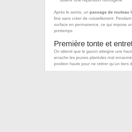
Après le semis, un
passage de rouleau 
fine sans créer de ruissellement. Pendant
surface en permanence, ce qui impose un 
printemps.
Première tonte et entre
On attend que le gazon atteigne une haute
arrache les jeunes plantules mal enraciné
position haute pour ne retirer qu’un tiers 
Les premières semaines après la levée re
des pluies et des températures douces po
semis de printemps, lui, entre directement
pourquoi
l’automne reste la saison la 
Le choix de la date de semis n’a rien d’un
arrosera son gazon pendant six semaines en
gros du travail. Thermomètre de sol, prévisi
qui valent mieux que n’importe quel calend