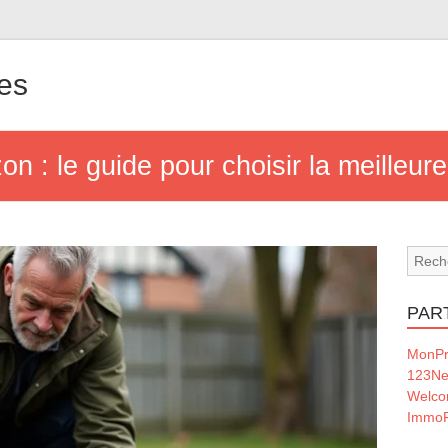
nes
 : le guide pour choisir la meilleure
PAR
MonPr
123Ne
Welc
ImmoF