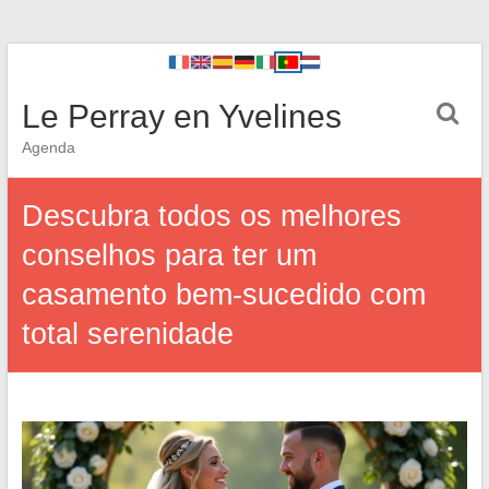
Le Perray en Yvelines
Agenda
Descubra todos os melhores
conselhos para ter um
casamento bem-sucedido com
total serenidade