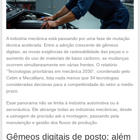
A indústria mecânica está passando por uma fase de mutação
técnica acelerada. Entre a adoção crescente de gêmeos
digitais, as novas exigências de rastreabilidade das peças e o
aumento do uso de materiais de baixo carbono, as mudanças
ocorrem simultaneamente em várias frentes. O relatório
“Tecnologias prioritárias em mecânica 2030”, coordenado pelo
Cetim e Mecallians, lista nada menos que 34 tecnologias
consideradas decisivas para a competitividade do setor a médio
prazo.
Esse panorama não se limita à indústria automotiva ou à
aeronáutica. Ele abrange todas as indústrias mecânicas, desde
a usinagem de precisão até a montagem, passando pela
manutenção e gestão dos fluxos de produção.
Gêmeos digitais de posto: além