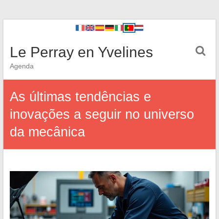
Le Perray en Yvelines
Agenda
As últimas tendências e
inovações a seguir no universo
da mecânica