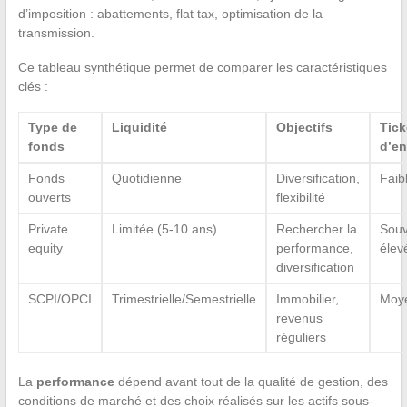
d’imposition : abattements, flat tax, optimisation de la
transmission.
Ce tableau synthétique permet de comparer les caractéristiques
clés :
Type de
Liquidité
Objectifs
Tick
fonds
d’en
Fonds
Quotidienne
Diversification,
Faib
ouverts
flexibilité
Private
Limitée (5-10 ans)
Rechercher la
Souv
equity
performance,
élev
diversification
SCPI/OPCI
Trimestrielle/Semestrielle
Immobilier,
Moy
revenus
réguliers
La
performance
dépend avant tout de la qualité de gestion, des
conditions de marché et des choix réalisés sur les actifs sous-