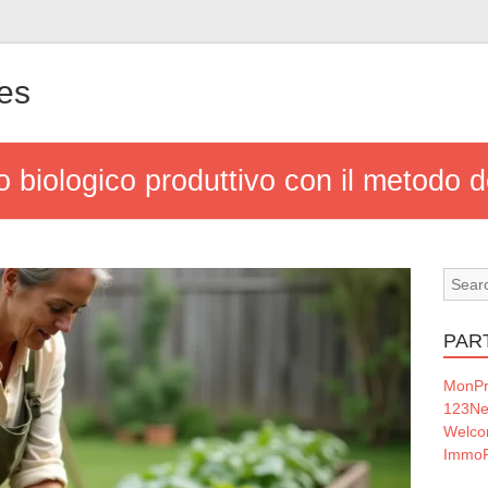
nes
 biologico produttivo con il metodo de
PAR
MonPr
123Ne
Welc
ImmoF