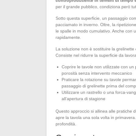
controproducente in termini di tempo e
per il grande pubblico, condiziona però tutt
Sotto questa superficie, un passaggio co
pacciamato in inverno. Oltre, la ripetizione 
le spalle in modo cumulativo. Anche con u
rapidamente.
La soluzione non è sostituire la grelinette
Consiste nel ridurre la superficie da lavor
Coprire le tavole non utilizzate con u
porosità senza intervento meccanico
Praticare la rotazione su tavole permane
passaggio di grelinette prima del comp
Utilizzare un rastrello o una forca-vanga
all’apertura di stagione
Questo approccio si allinea alle pratiche de
apre la tavola una sola volta in primavera. 
profondità.