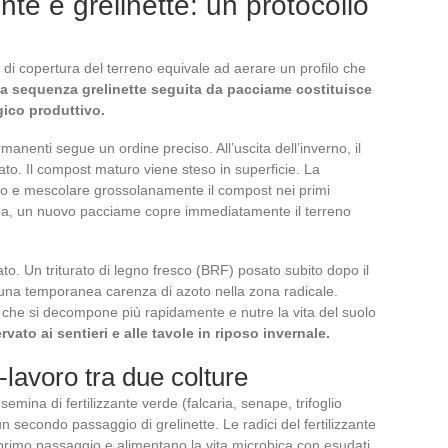
e e grelinette: un protocollo
a di copertura del terreno equivale ad aerare un profilo che
a sequenza grelinette seguita da pacciame costituisce
gico produttivo.
manenti segue un ordine preciso. All’uscita dell’inverno, il
to. Il compost maturo viene steso in superficie. La
reno e mescolare grossolanamente il compost nei primi
ina, un nuovo pacciame copre immediatamente il terreno
ato. Un triturato di legno fresco (BRF) posato subito dopo il
 una temporanea carenza di azoto nella zona radicale.
 che si decompone più rapidamente e nutre la vita del suolo
ervato ai sentieri e alle tavole in riposo invernale.
n-lavoro tra due colture
emina di fertilizzante verde (falcaria, senape, trifoglio
 secondo passaggio di grelinette. Le radici del fertilizzante
primo passaggio e alimentano la vita microbica con esudati