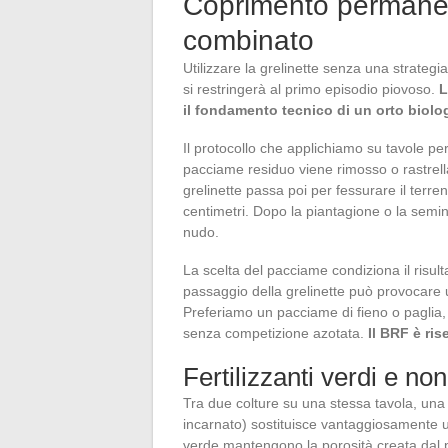
Coprimento permanent
combinato
Utilizzare la grelinette senza una strategi
si restringerà al primo episodio piovoso.
L
il fondamento tecnico di un orto biolo
Il protocollo che applichiamo su tavole per
pacciame residuo viene rimosso o rastrella
grelinette passa poi per fessurare il ter
centimetri. Dopo la piantagione o la sem
nudo.
La scelta del pacciame condiziona il risult
passaggio della grelinette può provocare
Preferiamo un pacciame di fieno o paglia,
senza competizione azotata.
Il BRF è ris
Fertilizzanti verdi e no
Tra due colture su una stessa tavola, una s
incarnato) sostituisce vantaggiosamente un
verde mantengono la porosità creata dal 