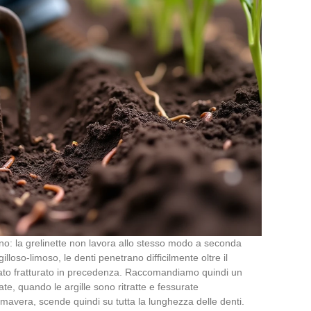
no: la grelinette non lavora allo stesso modo a seconda
illoso-limoso, le denti penetrano difficilmente oltre il
tato fratturato in precedenza. Raccomandiamo quindi un
ate, quando le argille sono ritratte e fessurate
mavera, scende quindi su tutta la lunghezza delle denti.