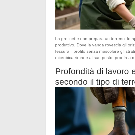
La grelinette non prepara un terreno: lo a
produttivo. Dove la vanga rovescia gli orizz
fessura il profilo senza mescolare gli strati
microbica rimane al suo posto, pronta a mi
Profondità di lavoro
secondo il tipo di ter