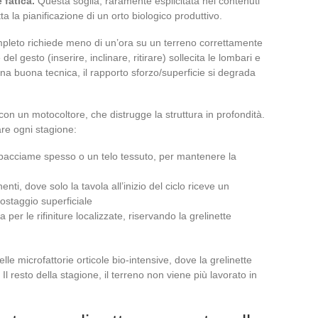
 fatica.
Questa soglia, raramente esplicitata nei contenuti
a la pianificazione di un orto biologico produttivo.
mpleto richiede meno di un’ora su un terreno correttamente
del gesto (inserire, inclinare, ritirare) sollecita le lombari e
na buona tecnica, il rapporto sforzo/superficie si degrada
 con un motocoltore, che distrugge la struttura in profondità.
are ogni stagione:
n pacciame spesso o un telo tessuto, per mantenere la
nti, dove solo la tavola all’inizio del ciclo riceve un
ostaggio superficiale
 per le rifiniture localizzate, riservando la grelinette
lle microfattorie orticole bio-intensive, dove la grelinette
Il resto della stagione, il terreno non viene più lavorato in