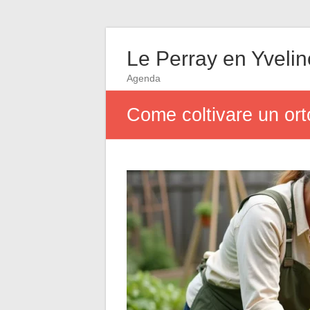
Le Perray en Yveli
Agenda
Come coltivare un orto