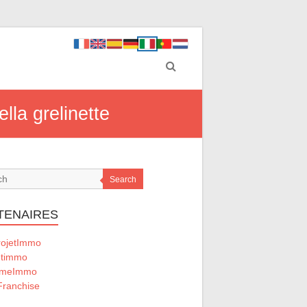
lla grelinette
Search
TENAIRES
ojetImmo
timmo
omeImmo
ranchise