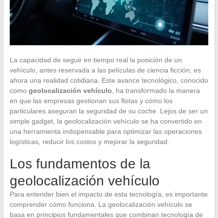
La capacidad de seguir en tiempo real la posición de un
vehículo, antes reservada a las películas de ciencia ficción, es
ahora una realidad cotidiana. Este avance tecnológico, conocido
como
geolocalización vehículo
, ha transformado la manera
en que las empresas gestionan sus flotas y cómo los
particulares aseguran la seguridad de su coche. Lejos de ser un
simple gadget, la geolocalización vehículo se ha convertido en
una herramienta indispensable para optimizar las operaciones
logísticas, reducir los costos y mejorar la seguridad.
Los fundamentos de la
geolocalización vehículo
Para entender bien el impacto de esta tecnología, es importante
comprender cómo funciona. La geolocalización vehículo se
basa en principios fundamentales que combinan tecnología de