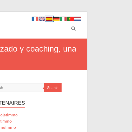
zado y coaching, una
Search
TENAIRES
ojetImmo
timmo
omeImmo