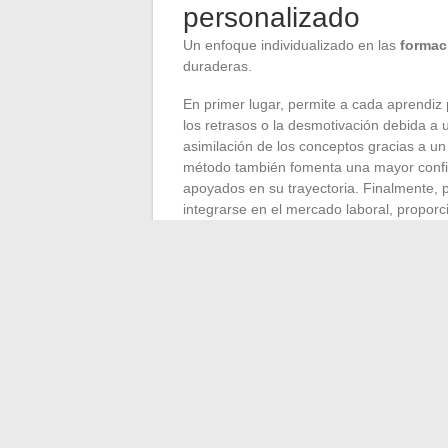
personalizado
Un enfoque individualizado en las
formac
duraderas.
En primer lugar, permite a cada aprendiz p
los retrasos o la desmotivación debida a
asimilación de los conceptos gracias a u
método también fomenta una mayor confia
apoyados en su trayectoria. Finalmente, p
integrarse en el mercado laboral, proporc
industria.
Las formaciones en motion design que i
distinguen por su capacidad para transfor
ofrecer un apoyo individualizado, garant
de cada aprendiz, mientras responden a l
desean lanzarse en el campo del motion d
acompañamiento puede marcar toda la di