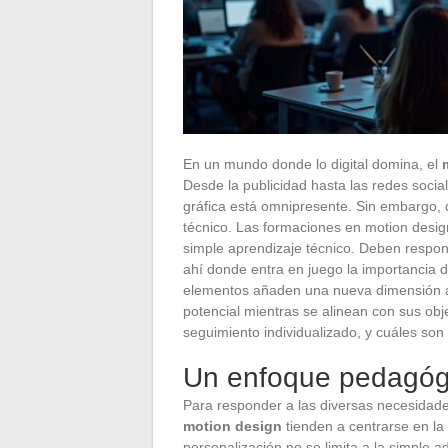
En un mundo donde lo digital domina, el
Desde la publicidad hasta las redes socia
gráfica está omnipresente. Sin embargo,
técnico. Las formaciones en motion desig
simple aprendizaje técnico. Deben respon
ahí donde entra en juego la importancia 
elementos añaden una nueva dimensión al
potencial mientras se alinean con sus ob
seguimiento individualizado, y cuáles son
Un enfoque pedagógi
Para responder a las diversas necesidad
motion design
tienden a centrarse en la 
personalización no se limita a la simple 