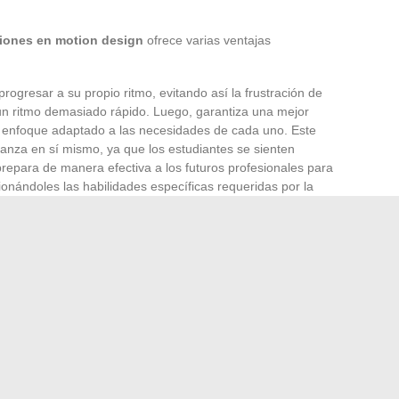
iones en motion design
ofrece varias ventajas
rogresar a su propio ritmo, evitando así la frustración de
 un ritmo demasiado rápido. Luego, garantiza una mejor
n enfoque adaptado a las necesidades de cada uno. Este
nza en sí mismo, ya que los estudiantes se sienten
repara de manera efectiva a los futuros profesionales para
ionándoles las habilidades específicas requeridas por la
ntegran un acompañamiento personalizado y coaching se
mar a los estudiantes en verdaderos profesionales. Al
izan una formación de calidad, adaptada a las necesidades
as exigencias del mercado actual. Para aquellos que
esign, elegir una formación que ofrezca tal
ferencia.