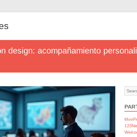
nes
n design: acompañamiento personali
PAR
MonPr
123Ne
Welc