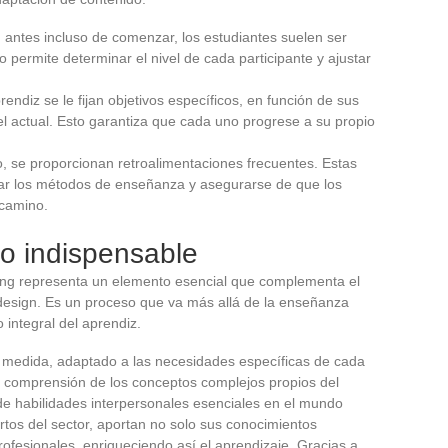
: antes incluso de comenzar, los estudiantes suelen ser
o permite determinar el nivel de cada participante y ajustar
rendiz se le fijan objetivos específicos, en función de sus
el actual. Esto garantiza que cada uno progrese a su propio
so, se proporcionan retroalimentaciones frecuentes. Estas
tar los métodos de enseñanza y asegurarse de que los
 camino.
o indispensable
hing representa un elemento esencial que complementa el
 design. Es un proceso que va más allá de la enseñanza
o integral del aprendiz.
medida, adaptado a las necesidades específicas de cada
r comprensión de los conceptos complejos propios del
de habilidades interpersonales esenciales en el mundo
tos del sector, aportan no solo sus conocimientos
rofesionales, enriqueciendo así el aprendizaje. Gracias a