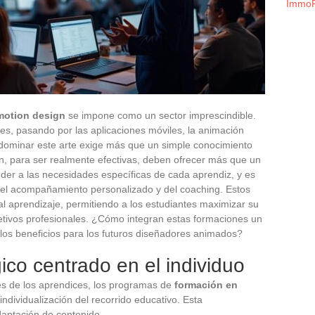
ImmoF
motion design
se impone como un sector imprescindible.
les, pasando por las aplicaciones móviles, la animación
 dominar este arte exige más que un simple conocimiento
n, para ser realmente efectivas, deben ofrecer más que un
der a las necesidades específicas de cada aprendiz, y es
del acompañamiento personalizado y del coaching. Estos
 aprendizaje, permitiendo a los estudiantes maximizar su
jetivos profesionales. ¿Cómo integran estas formaciones un
 los beneficios para los futuros diseñadores animados?
co centrado en el individuo
es de los aprendices, los programas de
formación en
individualización del recorrido educativo. Esta
adaptación de contenido.