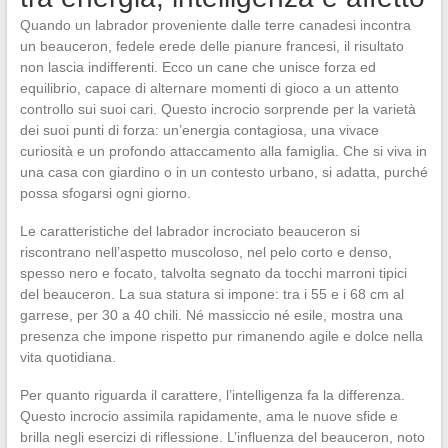
Quando un labrador proveniente dalle terre canadesi incontra
un beauceron, fedele erede delle pianure francesi, il risultato
non lascia indifferenti. Ecco un cane che unisce forza ed
equilibrio, capace di alternare momenti di gioco a un attento
controllo sui suoi cari. Questo incrocio sorprende per la varietà
dei suoi punti di forza: un’energia contagiosa, una vivace
curiosità e un profondo attaccamento alla famiglia. Che si viva in
una casa con giardino o in un contesto urbano, si adatta, purché
possa sfogarsi ogni giorno.
Le caratteristiche del labrador incrociato beauceron si
riscontrano nell’aspetto muscoloso, nel pelo corto e denso,
spesso nero e focato, talvolta segnato da tocchi marroni tipici
del beauceron. La sua statura si impone: tra i 55 e i 68 cm al
garrese, per 30 a 40 chili. Né massiccio né esile, mostra una
presenza che impone rispetto pur rimanendo agile e dolce nella
vita quotidiana.
Per quanto riguarda il carattere, l’intelligenza fa la differenza.
Questo incrocio assimila rapidamente, ama le nuove sfide e
brilla negli esercizi di riflessione. L’influenza del beauceron, noto