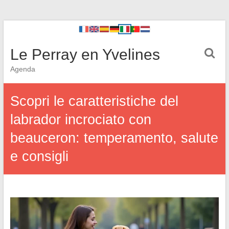
Le Perray en Yvelines
Agenda
Scopri le caratteristiche del
labrador incrociato con
beauceron: temperamento, salute
e consigli