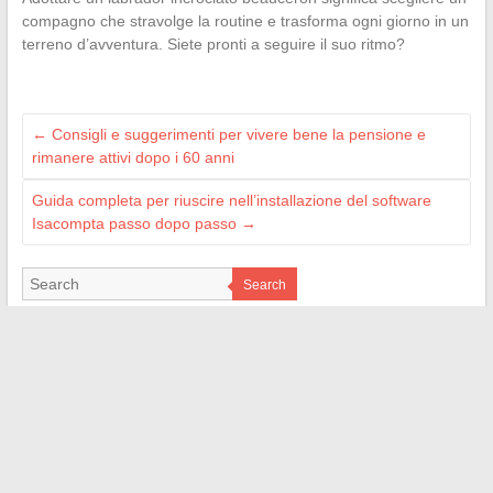
compagno che stravolge la routine e trasforma ogni giorno in un
terreno d’avventura. Siete pronti a seguire il suo ritmo?
←
Consigli e suggerimenti per vivere bene la pensione e
rimanere attivi dopo i 60 anni
Guida completa per riuscire nell’installazione del software
Isacompta passo dopo passo
→
Search
PARTENAIRES
MonProjetImmo
123Netimmo
WelcomeImmo
ImmoFranchise