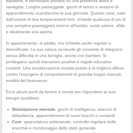
equilibrio, è necessario puntare su una presenza attiva e
variegata. Lunghe passeggiate, giochi di lancio e sessioni di
apprendimento scandiscono le sue giornate. Questo cane, nato
dall’unione di due temperamenti forti, richiede qualcosa di più di
una semplice passeggiata intorno all’isolato: vuole azione, sfide
e idealmente aria aperta.
In appartamento, si adatta, ma richiede uscite regolari e
diversificate. La sua natura socievole gli consente di integrarsi
senza difficoltà in una famiglia, anche con bambini. Si
privilegiano quindi interazioni positive e regole educative
costanti. Una socializzazione iniziata presto è la migliore difesa
contro l’insorgere di comportamenti di guardia troppo marcati,
eredità del beauceron.
Ecco alcuni punti da tenere a mente per rispondere ai suoi
bisogni quotidiani:
Stimolazione mentale
: giochi di intelligenza, esercizi di
obbedienza, apprendimento di nuovi trucchi o comandi
Cure
: spazzolatura settimanale, controllo regolare delle
orecchie e monitoraggio dello stato generale