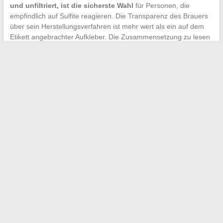
und unfiltriert, ist die sicherste Wahl
für Personen, die
empfindlich auf Sulfite reagieren. Die Transparenz des Brauers
über sein Herstellungsverfahren ist mehr wert als ein auf dem
Etikett angebrachter Aufkleber. Die Zusammensetzung zu lesen
und die Braumethode zu verstehen, sind die beiden effektivsten
Schritte vor dem Kauf.
←
Rasen säen: Der Leitfaden zur Auswahl der besten
Jahreszeit
Tipps und Ratschläge zur Organisation einer unvergesslichen
Weltreise
→
Search
PARTENAIRES
MonProjetImmo