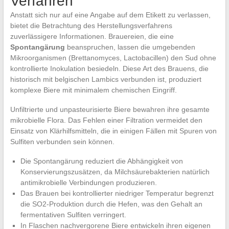
Verfahren
Anstatt sich nur auf eine Angabe auf dem Etikett zu verlassen,
bietet die Betrachtung des Herstellungsverfahrens
zuverlässigere Informationen. Brauereien, die eine
Spontangärung
beanspruchen, lassen die umgebenden
Mikroorganismen (Brettanomyces, Lactobacillen) den Sud ohne
kontrollierte Inokulation besiedeln. Diese Art des Brauens, die
historisch mit belgischen Lambics verbunden ist, produziert
komplexe Biere mit minimalem chemischen Eingriff.
Unfiltrierte und unpasteurisierte Biere bewahren ihre gesamte
mikrobielle Flora. Das Fehlen einer Filtration vermeidet den
Einsatz von Klärhilfsmitteln, die in einigen Fällen mit Spuren von
Sulfiten verbunden sein können.
Die Spontangärung reduziert die Abhängigkeit von
Konservierungszusätzen, da Milchsäurebakterien natürlich
antimikrobielle Verbindungen produzieren.
Das Brauen bei kontrollierter niedriger Temperatur begrenzt
die SO2-Produktion durch die Hefen, was den Gehalt an
fermentativen Sulfiten verringert.
In Flaschen nachvergorene Biere entwickeln ihren eigenen