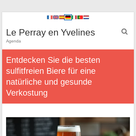
Le Perray en Yvelines
Agenda
Entdecken Sie die besten
sulfitfreien Biere für eine
natürliche und gesunde
Verkostung