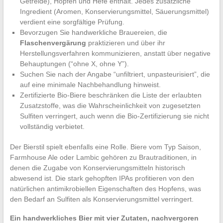
Getreide), Hopfen und Hefe enthält. Jedes zusätzliche
Ingredient (Aromen, Konservierungsmittel, Säuerungsmittel)
verdient eine sorgfältige Prüfung.
Bevorzugen Sie handwerkliche Brauereien, die
Flaschenvergärung
praktizieren und über ihr
Herstellungsverfahren kommunizieren, anstatt über negative
Behauptungen (“ohne X, ohne Y”).
Suchen Sie nach der Angabe “unfiltriert, unpasteurisiert”, die
auf eine minimale Nachbehandlung hinweist.
Zertifizierte Bio-Biere beschränken die Liste der erlaubten
Zusatzstoffe, was die Wahrscheinlichkeit von zugesetzten
Sulfiten verringert, auch wenn die Bio-Zertifizierung sie nicht
vollständig verbietet.
Der Bierstil spielt ebenfalls eine Rolle. Biere vom Typ Saison,
Farmhouse Ale oder Lambic gehören zu Brautraditionen, in
denen die Zugabe von Konservierungsmitteln historisch
abwesend ist. Die stark gehopften IPAs profitieren von den
natürlichen antimikrobiellen Eigenschaften des Hopfens, was
den Bedarf an Sulfiten als Konservierungsmittel verringert.
Ein handwerkliches Bier mit vier Zutaten, nachvergoren